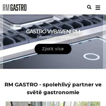
GASTRO VYBAVENÍ RM
Řešení pro vaši kuchyni
Previous
Zjistit více
RM GASTRO - spolehlivý partner ve
světě gastronomie