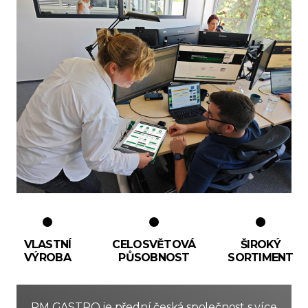
VLASTNÍ
CELOSVĚTOVÁ
ŠIROKÝ
VÝROBA
PŮSOBNOST
SORTIMENT
RM GASTRO je přední česká společnost s více