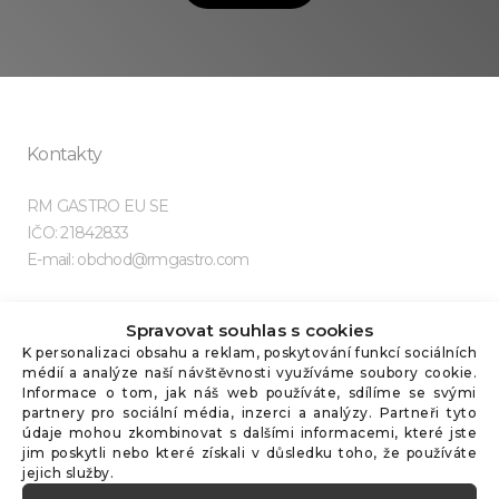
Kontakty
RM GASTRO EU SE
IČO: 21842833
E-mail: obchod@rmgastro.com
Spravovat souhlas s cookies
K personalizaci obsahu a reklam, poskytování funkcí sociálních
médií a analýze naší návštěvnosti využíváme soubory cookie.
Užitečné odkazy
Informace o tom, jak náš web používáte, sdílíme se svými
partnery pro sociální média, inzerci a analýzy. Partneři tyto
údaje mohou zkombinovat s dalšími informacemi, které jste
Kariéra
jim poskytli nebo které získali v důsledku toho, že používáte
Značka RM
jejich služby.
Značka REDFOX